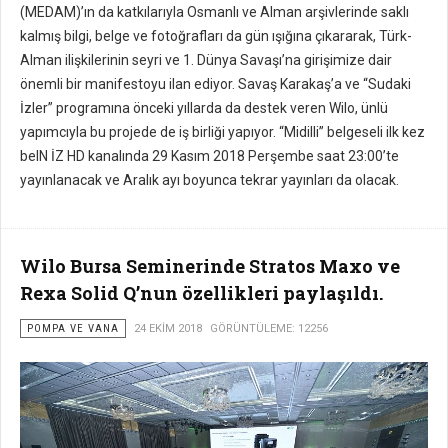
(MEDAM)’ın da katkılarıyla Osmanlı ve Alman arşivlerinde saklı
kalmış bilgi, belge ve fotoğrafları da gün ışığına çıkararak, Türk-
Alman ilişkilerinin seyri ve 1. Dünya Savaşı’na girişimize dair
önemli bir manifestoyu ilan ediyor. Savaş Karakaş’a ve “Sudaki
İzler” programına önceki yıllarda da destek veren Wilo, ünlü
yapımcıyla bu projede de iş birliği yapıyor. “Midilli” belgeseli ilk kez
beIN İZ HD kanalında 29 Kasım 2018 Perşembe saat 23:00’te
yayınlanacak ve Aralık ayı boyunca tekrar yayınları da olacak.
Wilo Bursa Seminerinde Stratos Maxo ve
Rexa Solid Q’nun özellikleri paylaşıldı.
POMPA VE VANA
24 EKIM 2018
GÖRÜNTÜLEME: 12256