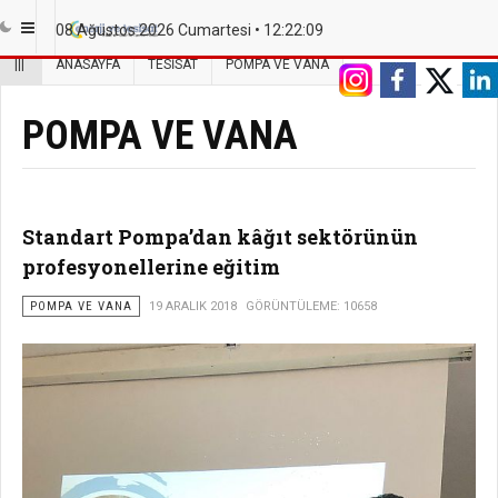
08 Ağustos 2026 Cumartesi •
12:22:10
|||
ANASAYFA
TESISAT
POMPA VE VANA
POMPA VE VANA
Standart Pompa’dan kâğıt sektörünün
profesyonellerine eğitim
POMPA VE VANA
19 ARALIK 2018
GÖRÜNTÜLEME: 10658