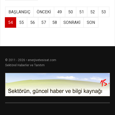
BAŞLANGIÇ
ÖNCEKI
49
50
51
52
53
54
55
56
57
58
SONRAKI
SON
© 2011 - 2026 • enerjivetesisat.com
Sektörel Haberler ve Tanıtım