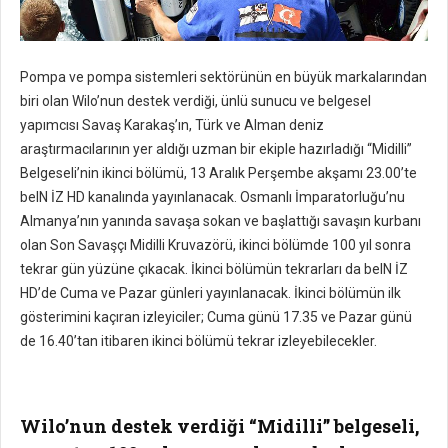
Pompa ve pompa sistemleri sektörünün en büyük markalarından
biri olan Wilo’nun destek verdiği, ünlü sunucu ve belgesel
yapımcısı Savaş Karakaş’ın, Türk ve Alman deniz
araştırmacılarının yer aldığı uzman bir ekiple hazırladığı “Midilli”
Belgeseli’nin ikinci bölümü, 13 Aralık Perşembe akşamı 23.00’te
beIN İZ HD kanalında yayınlanacak. Osmanlı İmparatorluğu’nu
Almanya’nın yanında savaşa sokan ve başlattığı savaşın kurbanı
olan Son Savaşçı Midilli Kruvazörü, ikinci bölümde 100 yıl sonra
tekrar gün yüzüne çıkacak. İkinci bölümün tekrarları da beIN İZ
HD’de Cuma ve Pazar günleri yayınlanacak. İkinci bölümün ilk
gösterimini kaçıran izleyiciler; Cuma günü 17.35 ve Pazar günü
de 16.40’tan itibaren ikinci bölümü tekrar izleyebilecekler.
Wilo’nun destek verdiği “Midilli” belgeseli,