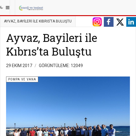
|||
ANASAYFA
TESISAT
POMPA VE VANA
AYVAZ, BAYILERI ILE KIBRIS’TA BULUŞTU
Ayvaz, Bayileri ile
Kıbrıs’ta Buluştu
29 EKIM 2017
GÖRÜNTÜLEME: 12049
POMPA VE VANA