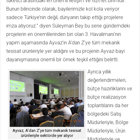
tüketici arasındaki en önemli iletişim ve hizmet birimidir.
Bunun bilincinde olarak, bayilerimizle kol kola veriyor
sadece Türkiye’nin değil, dünyanın takip ettiği projelere
imza atıyoruz.” diyen Süleyman Bey bu sene gündemdeki
projelerin en önemlilerinden biri olan 3. Havalimanı’nın
yapım aşamasında Ayvaz’ın A’dan Z’ye tüm mekanik
tesisat ürünleriyle yer aldığını ve bu projenin Ayvaz-bayi
dayanışmasına önemli bir örnek teşkil ettiğini belirtti.
Ayrıca yıllık
değerlendirmeleri,
bütçe hazırlıklarını ve
bütçe realizasyon
toplantılarını da her
bölgedeki Satış
Müdürleriyle, Bölge
Müdürleriyle, Ürün
Ayvaz, A’dan Z’ye tüm mekanik tesisat
ürünleriyle sektörde yer alıyor
Müdürleriyle ve