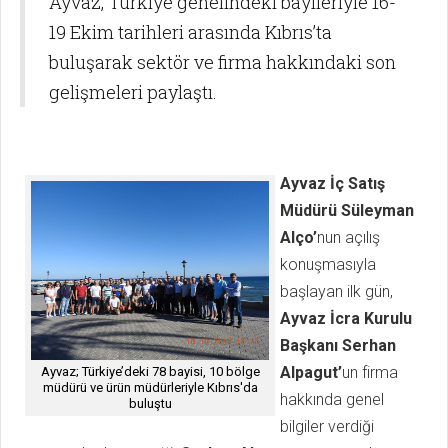
Ayvaz, Türkiye genelindeki bayileriyle 16-
19 Ekim tarihleri arasında Kıbrıs’ta
buluşarak sektör ve firma hakkındaki son
gelişmeleri paylaştı.
Ayvaz İç Satış
Müdürü Süleyman
Alço’
nun açılış
konuşmasıyla
başlayan ilk gün,
Ayvaz İcra Kurulu
Başkanı Serhan
Alpagut’
un firma
Ayvaz; Türkiye’deki 78 bayisi, 10 bölge
müdürü ve ürün müdürleriyle Kıbrıs'da
hakkında genel
buluştu
bilgiler verdiği