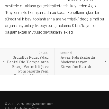
bayilerle ortaklaşa gerçekleştirdiklerini kaydeden Alço,
“Bayilerimizle her aşamada bu kadar kenetlenmişken bir
süredir yıllık bayi toplantılarına ara vermiştik” dedi; şimdi bu
organizasyonla yıllık bayi buluşmalarına Kıbrıs’ta yeniden
başlamaktan mutluluk duyduklarını ekledi.
ÖNCEKI
SONRAKI
Grundfos Pompa'dan
Ayvaz, Fabrikalarda
Denizli'de "Pompalarda
Modernizasyon
Enerji Verimliliği ve
Zirvesi’ne Katıldı
Pompalarda Yeni
Trendler" Semineri
© 2011 - 2026 • enerjivetesisat.com
Sektörel Haberler ve Tanıtım