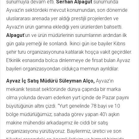
sunumuyla devam etti.
Serhan Alpagut
sunumunda
Ayvaz’ın sektördeki mevcut konumundan, son dönemde
uluslararası arenada yer aldığı prestijli projelerden ve
Ayvaz’ın ürün gamına eklediği yeni ürünlerden bahsetti.
Alpagut
’un ve ürün müdürlerinin sunumlarının ardından ilk
gün gala yemeği ile sonlandı. İkinci gün ise bayiler Kıbrıs
şehir turu organizasyonuna katılarak hoşça vakit geçirdiler.
Etkinlik esnasında bolca dinlenmeye de fırsat bulan Ayvaz
bayileri organizasyondan oldukça memnun ayrıldılar.
Ayvaz İç Satış Müdürü Süleyman Alço,
Ayvaz’ın
mekanik tesisat sektöründe dünya çapında bir marka
olma yolunda devam ederken yurt içinde de Pazar payını
büyütüğünün altını çizdi. “Yurt genelinde 78 bayi ve 10
bölge müdürlüğümüz; sahada görev yapan 40’ı aşkın
makine mühendisi arkadaşımız ile ciddi bir satış
organizasyonu yürütüyoruz. Bayilerimiz, üretici ve son