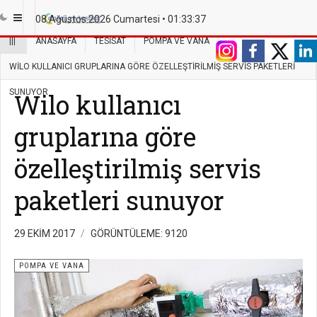
08 Ağustos 2026 Cumartesi •
01:33:38
|||
ANASAYFA
TESISAT
POMPA VE VANA
WILO KULLANICI GRUPLARINA GÖRE ÖZELLEŞTIRILMIŞ SERVIS PAKETLERI
SUNUYOR
Wilo kullanıcı
gruplarına göre
özelleştirilmiş servis
paketleri sunuyor
29 EKIM 2017
GÖRÜNTÜLEME: 9120
POMPA VE VANA