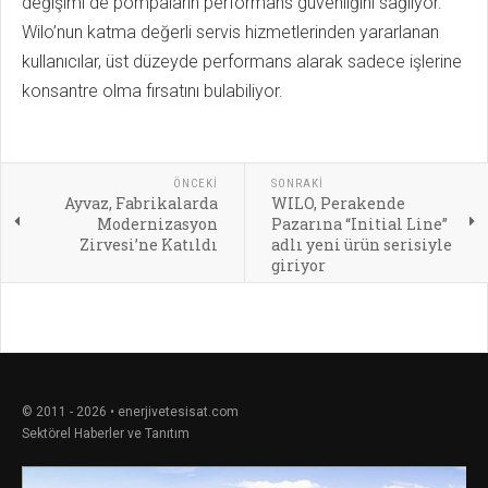
değişimi de pompaların performans güvenliğini sağlıyor.
Wilo’nun katma değerli servis hizmetlerinden yararlanan
kullanıcılar, üst düzeyde performans alarak sadece işlerine
konsantre olma fırsatını bulabiliyor.
ÖNCEKI
SONRAKI
Ayvaz, Fabrikalarda
WILO, Perakende
Modernizasyon
Pazarına “Initial Line”
Zirvesi’ne Katıldı
adlı yeni ürün serisiyle
giriyor
© 2011 - 2026 • enerjivetesisat.com
Sektörel Haberler ve Tanıtım