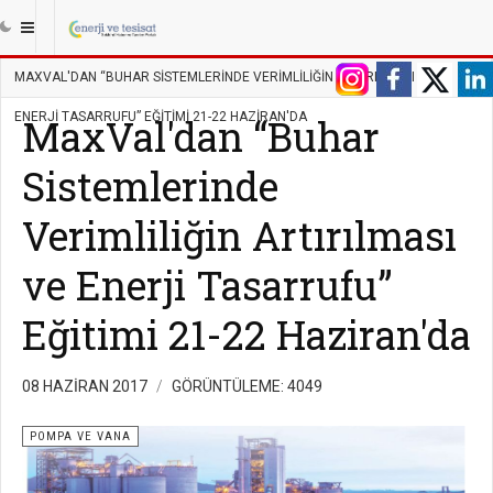
|||
ANASAYFA
TESISAT
POMPA VE VANA
MAXVAL'DAN “BUHAR SISTEMLERINDE VERIMLILIĞIN ARTIRILMASI VE
ENERJI TASARRUFU” EĞITIMI 21-22 HAZIRAN'DA
MaxVal'dan “Buhar
Sistemlerinde
Verimliliğin Artırılması
ve Enerji Tasarrufu”
Eğitimi 21-22 Haziran'da
08 HAZIRAN 2017
GÖRÜNTÜLEME: 4049
POMPA VE VANA