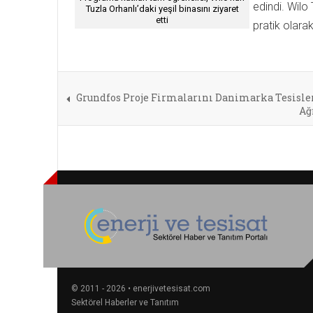
edindi. Wilo 
Tuzla Orhanlı’daki yeşil binasını ziyaret
etti
pratik olara
Grundfos Proje Firmalarını Danimarka Tesisle
Ağ
© 2011 - 2026 • enerjivetesisat.com
Sektörel Haberler ve Tanıtım