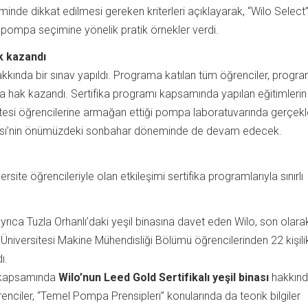
nde dikkat edilmesi gereken kriterleri açıklayarak, “Wilo Select
 pompa seçimine yönelik pratik örnekler verdi.
k kazandı
kkında bir sınav yapıldı. Programa katılan tüm öğrenciler, progra
a hak kazandı. Sertifika programı kapsamında yapılan eğitimlerin 
itesi öğrencilerine armağan ettiği pompa laboratuvarında gerçekle
rsitesi’nin önümüzdeki sonbahar döneminde de devam edecek.
ersite öğrencileriyle olan etkileşimi sertifika programlarıyla sınırlı
ayrıca Tuzla Orhanlı’daki yeşil binasına davet eden Wilo, son olara
k Üniversitesi Makine Mühendisliği Bölümü öğrencilerinden 22 kişilik
ı.
 kapsamında
Wilo’nun Leed Gold Sertifikalı yeşil binası
hakkın
ğrenciler, “Temel Pompa Prensipleri” konularında da teorik bilgiler