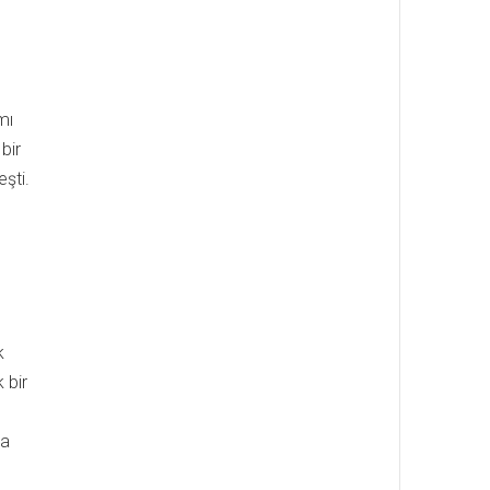
”
mı
bir
şti.
k
 bir
da