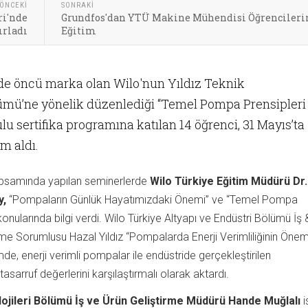
ÖNCEKI
SONRAKI
ri'nde
Grundfos'dan YTÜ Makine Mühendisi Öğrencileri
ırladı
Eğitim
e öncü marka olan Wilo'nun Yıldız Teknik
ümü’ne yönelik düzenlediği “Temel Pompa Prensipleri
lu sertifika programına katılan 14 öğrenci, 31 Mayıs’ta
im aldı.
samında yapılan seminerlerde
Wilo Türkiye Eğitim Müdürü Dr.
y,
“Pompaların Günlük Hayatımızdaki Önemi” ve “Temel Pompa
konularında bilgi verdi. Wilo Türkiye Altyapı ve Endüstri Bölümü İş 
rme Sorumlusu Hazal Yıldız “Pompalarda Enerji Verimliliğinin Önem
mde, enerji verimli pompalar ile endüstride gerçekleştirilen
tasarruf değerlerini karşılaştırmalı olarak aktardı.
ojileri Bölümü İş ve Ürün Geliştirme Müdürü Hande Muğlalı
i