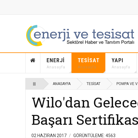
ENERJI
TESISAT
YAPI
Anasayfa
Anasayfa
Anasayfa
|||
ANASAYFA
TESISAT
POMPA VE 
Wilo'dan Gelece
Başarı Sertifikas
02 HAZIRAN 2017
GÖRÜNTÜLEME: 4563