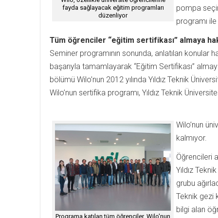
pompa seçimi
fayda sağlayacak eğitim programları
düzenliyor
programı ile
Tüm öğrenciler “eğitim sertifikası” almaya ha
Seminer programının sonunda, anlatılan konular ha
başarıyla tamamlayarak “Eğitim Sertifikası” almay
bölümü Wilo’nun 2012 yılında Yıldız Teknik Ünivers
Wilo’nun sertifika programı, Yıldız Teknik Ünive
Wilo’nun üniv
kalmıyor.
Öğrencileri 
Yıldız Tekni
grubu ağırlad
Teknik gezi
bilgi alan ö
Programa katılan tüm öğrenciler, Wilo'nun