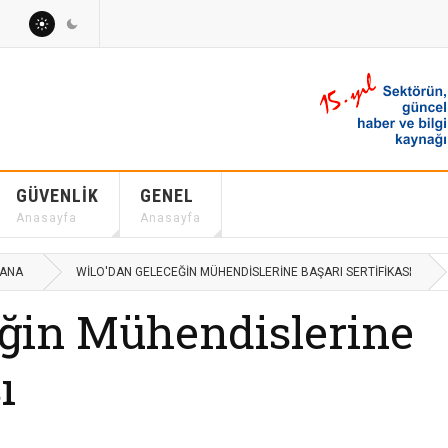
GÜVENLIK
GENEL
Anasayfa
Anasayfa
VANA
WILO'DAN GELECEĞIN MÜHENDISLERINE BAŞARI SERTIFIKASI
ğin Mühendislerine
ı