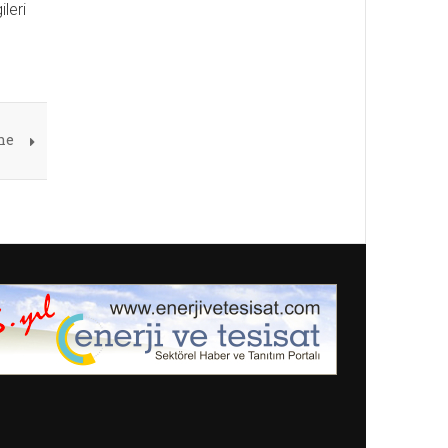
leri
ne