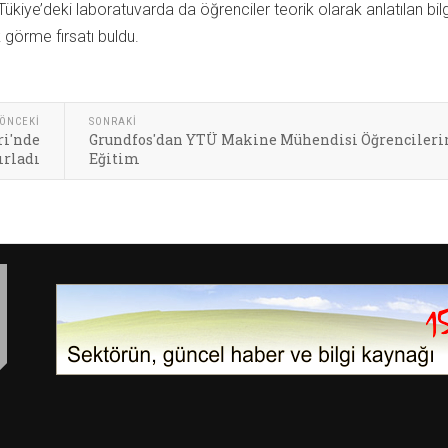
Tükiye’deki laboratuvarda da öğrenciler teorik olarak anlatılan bilgi
k görme fırsatı buldu.
ÖNCEKI
SONRAKI
ri'nde
Grundfos'dan YTÜ Makine Mühendisi Öğrencileri
ırladı
Eğitim