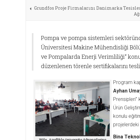
Grundfos Proje Firmalarını Danimarka Tesisle
Ağ
Pompa ve pompa sistemleri sektöründ
Üniversitesi Makine Mühendisliği Böl
ve Pompalarda Enerji Verimliliği” konu
düzenlenen törenle sertifikalarını tesl
Program kap
Ayhan Uma
Prensipleri” 
Ürün Gelişti
konulu eğiti
projelerdeki 
Bina Teknol
Wilo, özellikle üniversite öğrencilerine