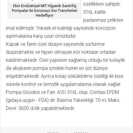
özelliklere sahiptir.
Ekin Endüstriyel MIT Hijyenik Santrifüj
Pompalar ile Sorunsuz Sıvı Transferleri
316L kalite
Hedefliyor
paslanmaz çelikten
imal edilmiştir. Yüksek et kalınlığı sayesinde korozyon
aşınmalarına karşı uzun ömürlüdür.
Kapak ve fanın özel dizaynı sayesinde sürtünme
düşürülmekte ve hijyen olmayan kör noktalar ortadan
kaldırılmaktadır. Özel yapısının sağlamış olduğu bir kolaylık
da akışkanın pompa içindeki hızının en üst düzeye
erişebilmektedir. Ayrıca kolay sökülebilme özelliği ile kısa
sürede kontrol ve temizlik uygulamalarına olanak sağlar.
Pompa Gövdesi ve Fan: AISI 316L olup, Contası EPDM
(gıdaya uygun - FDA) dır. Basma Yüksekliği: 70 m, Maks.
Devir: 3600 d/dk yapabilmektedir.