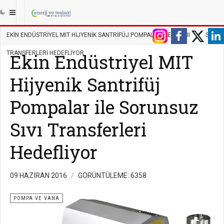
|||
ANASAYFA
TESISAT
POMPA VE VANA
EKIN ENDÜSTRIYEL MIT HIJYENIK SANTRIFÜJ POMPALAR ILE SORUNSUZ SIVI
TRANSFERLERI HEDEFLIYOR
Ekin Endüstriyel MIT
Hijyenik Santrifüj
Pompalar ile Sorunsuz
Sıvı Transferleri
Hedefliyor
09 HAZIRAN 2016
GÖRÜNTÜLEME: 6358
POMPA VE VANA