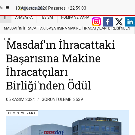
10 Ağustos 2026 Pazartesi •
22:59:03
|||
ANASAYFA
TESISAT
POMPA VE VANA
MASDAF'IN İHRACATTAKI BAŞARISINA MAKINE İHRACATÇILARI BIRLIĞI'NDEN
ÖDÜL
Masdaf'ın İhracattaki
Başarısına Makine
İhracatçıları
Birliği'nden Ödül
05 KASIM 2024
GÖRÜNTÜLEME: 3539
POMPA VE VANA