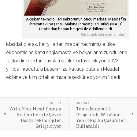
Akışkan teknolojileri sektörünün öncü markası Masdaf'ın
ihracattaki başarısı, Makine İhracatçıları Birliği (MAİB)
tarafından başarı belgesi ile ödüllendirildi.
Büyütmek için resme tıklayın
Masdaf olarak, her yıl artan ihracat hacmimizle ülke
ekonomisine katkı sağlamakta ve başarılarımızı, ödüllerle
taçlandırılmaktan büyük mutluluk ortaya çıkıyor. 2023
yılında ihracattaki başarımıza katkıda bulunan Masdaf
ekibine ve tüm ortaklarımıza teşekkür ediyorum.” dedi.
ÖNCEKI
SONRAKI
Wilo, Yeni Nesil Pompa
Tema İstanbul 2
Sistemleri ile Çevre
Projesinde Wilo’nun
Dostu Teknolojiler
Yenilikçi Su Çözümleri
Geliştiriyor
Kullanıldı