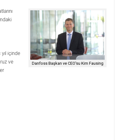
larını
undaki
 yıl içinde
oruz ve
Danfoss Başkan ve CEO'su Kim Fausing
er