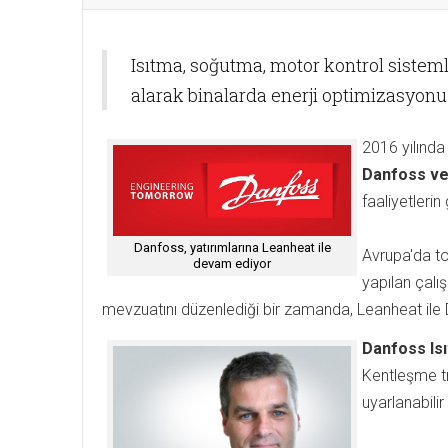
Isıtma, soğutma, motor kontrol sisteml
alarak binalarda enerji optimizasyon
2016 yılında
Danfoss ve
faaliyetleri
Danfoss, yatırımlarına Leanheat ile
Avrupa'da top
devam ediyor
yapılan çalı
mevzuatını düzenlediği bir zamanda, Leanheat ile Da
Danfoss Is
Kentleşme tre
uyarlanabilir