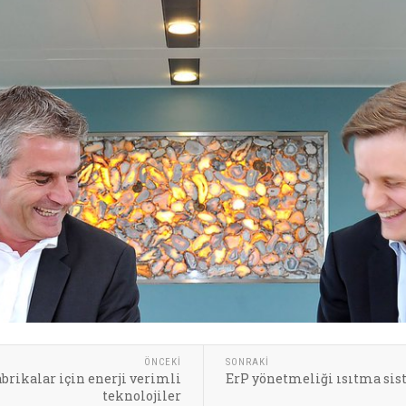
ÖNCEKI
SONRAKI
abrikalar için enerji verimli
ErP yönetmeliği ısıtma si
teknolojiler