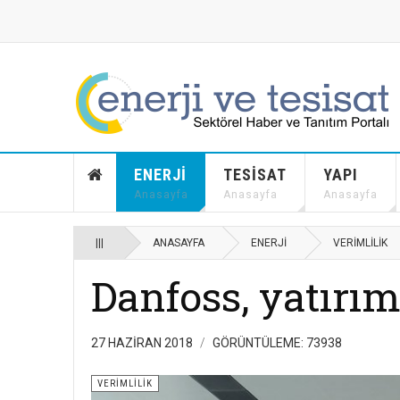
ENERJI
TESISAT
YAPI
Anasayfa
Anasayfa
Anasayfa
|||
ANASAYFA
ENERJI
VERIMLILIK
Danfoss, yatırı
27 HAZIRAN 2018
GÖRÜNTÜLEME: 73938
VERIMLILIK