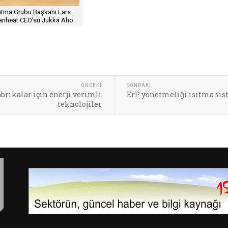
ıtma Grubu Başkanı Lars
anheat CEO’su Jukka Aho
ÖNCEKI
SONRAKI
abrikalar için enerji verimli
ErP yönetmeliği ısıtma si
teknolojiler