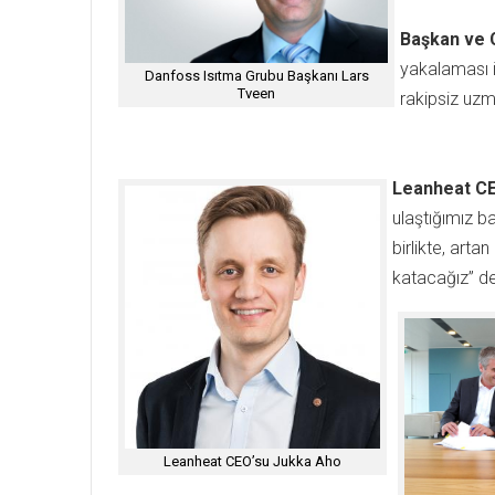
Başkan ve 
yakalaması i
Danfoss Isıtma Grubu Başkanı Lars
Tveen
rakipsiz uzm
Leanheat CE
ulaştığımız b
birlikte, art
katacağız” de
Leanheat CEO’su Jukka Aho