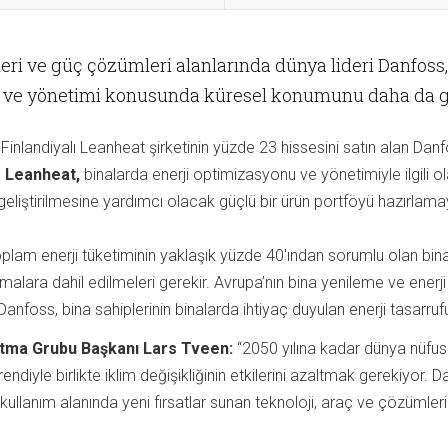
eri ve güç çözümleri alanlarında dünya lideri Danfoss
u ve yönetimi konusunda küresel konumunu daha da gü
 Finlandiyalı Leanheat şirketinin yüzde 23 hissesini satın alan Danf
 Leanheat,
binalarda enerji optimizasyonu ve yönetimiyle ilgili ola
n geliştirilmesine yardımcı olacak güçlü bir ürün portföyü hazırlam
lam enerji tüketiminin yaklaşık yüzde 40'ından sorumlu olan binalar
şmalara dahil edilmeleri gerekir. Avrupa’nın bina yenileme ve enerj
nfoss, bina sahiplerinin binalarda ihtiyaç duyulan enerji tasarruf
ıtma Grubu Başkanı Lars Tveen:
“2050 yılına kadar dünya nüfu
ndiyle birlikte iklim değişikliğinin etkilerini azaltmak gerekiyor. 
 kullanım alanında yeni fırsatlar sunan teknoloji, araç ve çözümleri