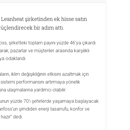
, Leanheat şirketinden ek hisse satın
çlendirecek bir adım attı.
oss, şirketteki toplam payını yüzde 46'ya çıkardı.
rak, pazarlar ve müşteriler arasında karşılıklı
aya odaklandı.
ın, iklim değişikliğinin etkisini azaltmak için
i sistemi performansını artırmaya yönelik
una ulaşmalarına yardımcı olabilir.
sunun yüzde 70'i şehirlerde yaşamaya başlayacak.
Danfoss’un şimdiden enerji tasarrufu, konfor ve
 hazır” dedi.