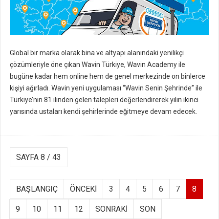
Global bir marka olarak bina ve altyapı alanındaki yenilikçi
çözümleriyle öne çıkan Wavin Türkiye, Wavin Academy ile
bugüne kadar hem online hem de genel merkezinde on binlerce
kişiyi ağırladı. Wavin yeni uygulaması “Wavin Senin Şehrinde” ile
Türkiye’nin 81 ilinden gelen talepleri değerlendirerek yılın ikinci
yarısında ustaları kendi şehirlerinde eğitmeye devam edecek.
SAYFA 8 / 43
BAŞLANGIÇ
ÖNCEKI
3
4
5
6
7
8
9
10
11
12
SONRAKI
SON