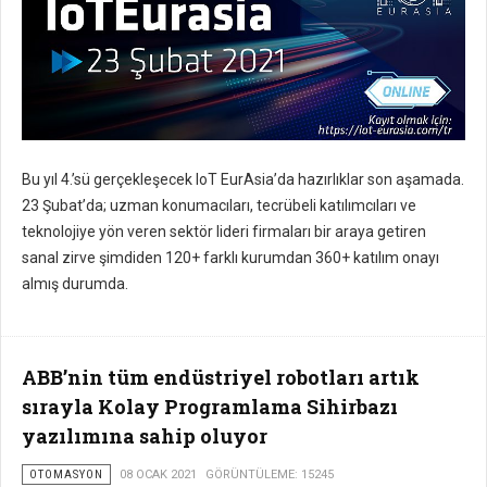
Bu yıl 4.’sü gerçekleşecek IoT EurAsia’da hazırlıklar son aşamada.
23 Şubat’da; uzman konumacıları, tecrübeli katılımcıları ve
teknolojiye yön veren sektör lideri firmaları bir araya getiren
sanal zirve şimdiden 120+ farklı kurumdan 360+ katılım onayı
almış durumda.
ABB’nin tüm endüstriyel robotları artık
sırayla Kolay Programlama Sihirbazı
yazılımına sahip oluyor
OTOMASYON
08 OCAK 2021
GÖRÜNTÜLEME: 15245