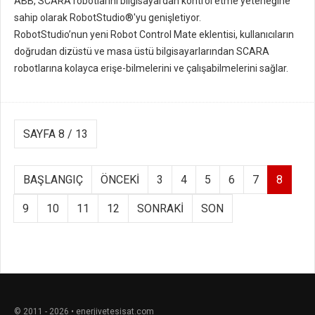
ABB, SCARA robotlarını bilgisayardan kontrol etme yeteneğine
sahip olarak RobotStudio®'yu genişletiyor.
RobotStudio’nun yeni Robot Control Mate eklentisi, kullanıcıların
doğrudan dizüstü ve masa üstü bilgisayarlarından SCARA
robotlarına kolayca erişe-bilmelerini ve çalışabilmelerini sağlar.
SAYFA 8 / 13
BAŞLANGIÇ
ÖNCEKI
3
4
5
6
7
8
9
10
11
12
SONRAKI
SON
© 2011 - 2026 • enerjivetesisat.com