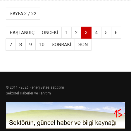
SAYFA 3 / 22
BAŞLANGIÇ
ÖNCEKI
1
2
3
4
5
6
7
8
9
10
SONRAKI
SON
© 2011 - 2026 • enerjivetesisat.com
Sektörel Haberler ve Tanıtım