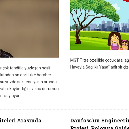
MGT Filtre özellikle çocuklara, a
Havayla Sağlıklı Yaşa” adlı bir çizg
 çok tehditle yüzleşen nesli
ç kıtadan on dört ülke beraber
fusu yüzde seksene yakın oranda
atını kaybettiğini ve bu durumun
i söylüyor.
teleri Arasında
Danfoss'un Engineeri
Projesi, Polonya Gold