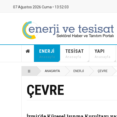
07 Ağustos 2026 Cuma •
13:52:04
ENERJI
TESISAT
YAPI
Anasayfa
Anasayfa
Anasayfa
|||
ANASAYFA
ENERJI
ÇEVRE
ÇEVRE
İzmir'de Küresel Isınma Kurultayı ya