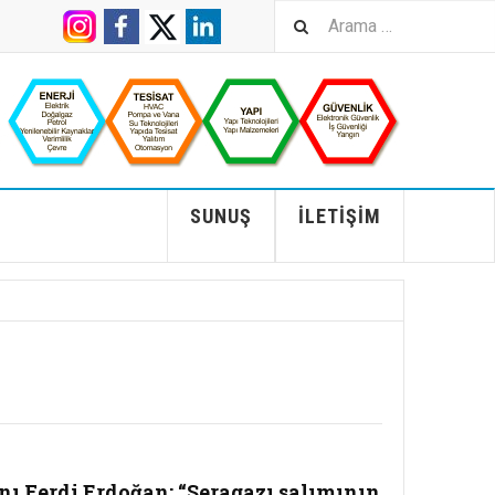
SUNUŞ
İLETIŞIM
ı Ferdi Erdoğan: “Seragazı salımının