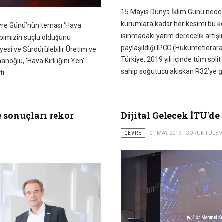
15 Mayıs Dünya İklim Günü nedeni
kurumlara kadar her kesimi bu k
Çevre Günü’nün teması ‘Hava
ısınmadaki yarım derecelik artış
 hepimizin suçlu olduğunu
paylaşıldığı IPCC (Hükümetleraras
yesi ve Sürdürülebilir Üretim ve
Türkiye, 2019 yılı içinde tüm sp
noğlu, ‘Hava Kirliliğini Yen’
sahip soğutucu akışkan R32’ye g
i.
 sonuçları rekor
Dijital Gelecek İTÜ'd
ÇEVRE
01 MAY 2019
GÖRÜNTÜLEME