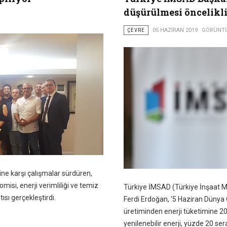
düşürülmesi öncelikli
ÇEVRE
05 HAZIRAN 2019
GÖRÜNTÜ
sine karşı çalışmalar sürdüren,
isi, enerji verimliliği ve temiz
Türkiye İMSAD (Türkiye İnşaat M
tısı gerçekleştirdi.
Ferdi Erdoğan, ‘5 Haziran Dünya Ç
üretiminden enerji tüketimine 20
yenilenebilir enerji, yüzde 20 se