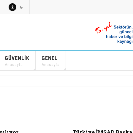
GÜVENLIK
GENEL
Anasayfa
Anasayfa
pılıyor
Türkiye İMSAD Başkan