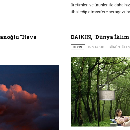
üretimleri ve ürünleri ile daha hı
ithal edip atmosfere seragazı ihr
smanoğlu "Hava
DAIKIN, "Dünya İklim
ÇEVRE
15 MAY 2019
GÖRÜNTÜLEME