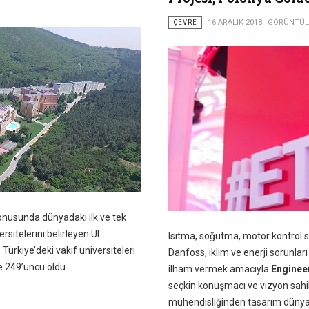
ÇEVRE
16 ARALIK 2018
GÖRÜNTÜLE
 konusunda dünyadaki ilk ve tek
sitelerini belirleyen UI
Isıtma, soğutma, motor kontrol s
ürkiye’deki vakıf üniversiteleri
Danfoss, iklim ve enerji sorunla
e 249’uncu oldu.
ilham vermek amacıyla
Enginee
seçkin konuşmacı ve vizyon sahib
mühendisliğinden tasarım dünyası