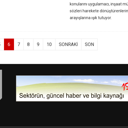
konularını uygulamacı, inşaat müh
sözleri harekete dönüştürenler
arayışlarına ışık tutuyor.
5
6
7
8
9
10
SONRAKI
SON