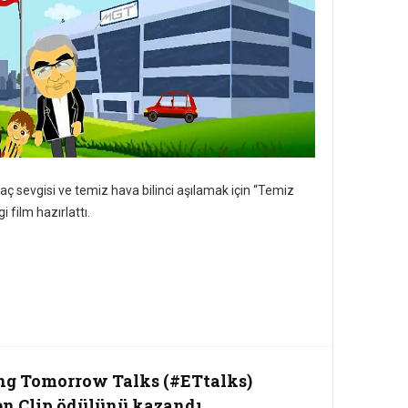
ğaç sevgisi ve temiz hava bilinci aşılamak için “Temiz
i film hazırlattı.
ng Tomorrow Talks (#ETtalks)
en Clip ödülünü kazandı